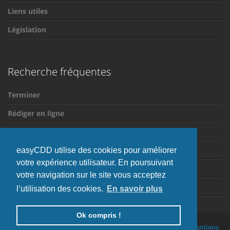
Liens utiles
Législation
Recherche fréquentes
Terminer
Rédiger en ligne
CDD saisonnier
La période d'essai
easyCDD utilise des cookies pour améliorer
votre expérience utilisateur. En poursuivant
Mentions obligatoires
votre navigation sur le site vous acceptez
Motifs de requalification
l’utilisation des cookies.
En savoir plus
Ok compris !
easyCDD SA • Copyright © 2007-2026 • 3.2.3-dev.59c49c740 •
Mentions